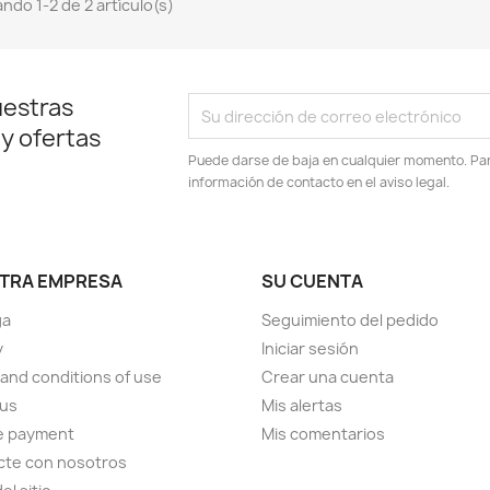
ndo 1-2 de 2 artículo(s)
uestras
 y ofertas
Puede darse de baja en cualquier momento. Para
información de contacto en el aviso legal.
TRA EMPRESA
SU CUENTA
ga
Seguimiento del pedido
y
Iniciar sesión
and conditions of use
Crear una cuenta
 us
Mis alertas
e payment
Mis comentarios
cte con nosotros