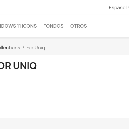
Español
NDOWS 11 ICONS
FONDOS
OTROS
llections
For Uniq
OR UNIQ