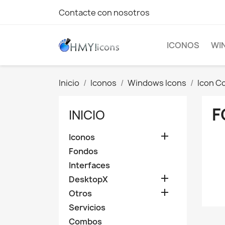
Contacte con nosotros
ICONOS
WI
Inicio
Iconos
Windows Icons
Icon Co
F
INICIO

Iconos
Fondos
Interfaces

DesktopX

Otros
Servicios
Combos