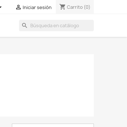
shopping_cart


Carrito
(0)
Iniciar sesión
search