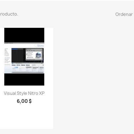
producto.
Ordenar 
Vista rápida

Visual Style Nitro XP
6,00 $