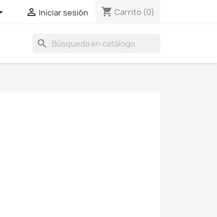
shopping_cart


Carrito
(0)
Iniciar sesión
search