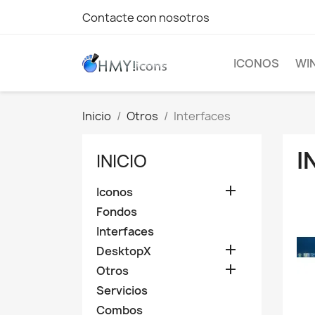
Contacte con nosotros
ICONOS
WI
Inicio
Otros
Interfaces
I
INICIO

Iconos
Fondos
Interfaces

DesktopX

Otros
Servicios
Combos