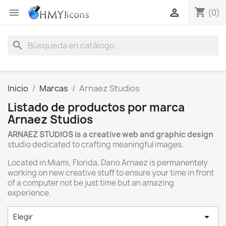
shopping_cart


(0)
search
Inicio
Marcas
Arnaez Studios
Listado de productos por marca
Arnaez Studios
ARNAEZ STUDIOS is a
creative web and graphic design
studio dedicated to crafting meaningful images.
Located in Miami, Florida, Dario Arnaez is permanentely
working on new creative stuff to ensure your time in front
of a computer not be just time but an amazing
experience.

Elegir