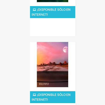
LDA - Abundancia
¡DISPONIBLE SÓLO EN
5,00 $
INTERNET!
Giza
¡DISPONIBLE SÓLO EN
5,00 $
INTERNET!