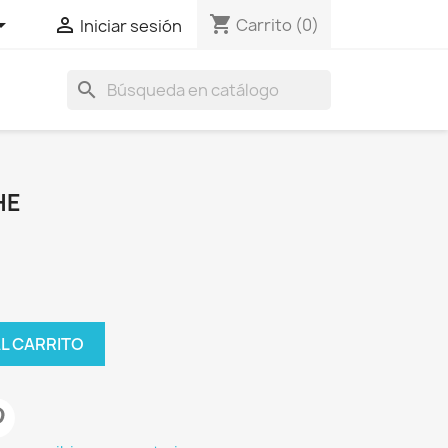
shopping_cart


Carrito
(0)
Iniciar sesión
search
HE
AL CARRITO