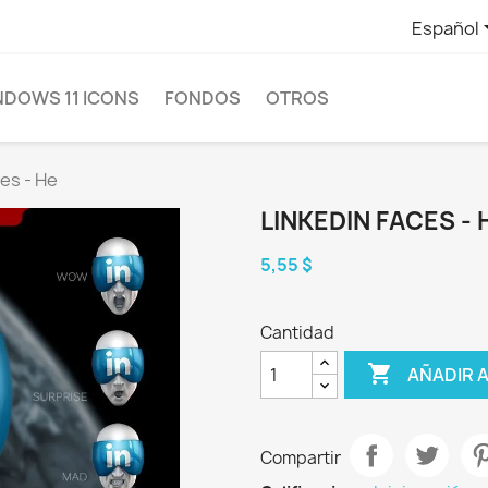
Español
NDOWS 11 ICONS
FONDOS
OTROS
es - He
LINKEDIN FACES - 
5,55 $
Cantidad

AÑADIR 
Compartir